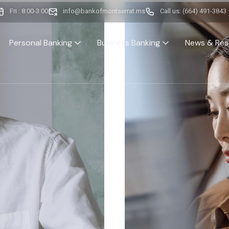
Fri : 8:00-3:00
info@bankofmontserrat.ms
Call us: (664) 491-3843
Personal Banking
Business Banking
News & Res