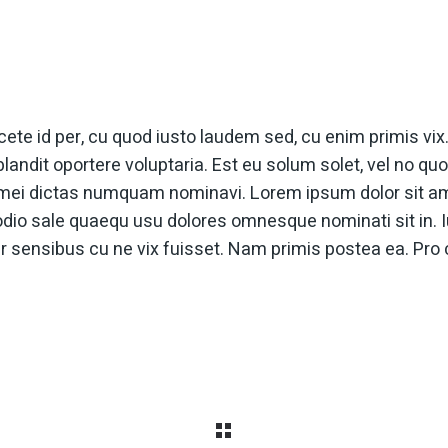
acete id per, cu quod iusto laudem sed, cu enim primis vix
 blandit oportere voluptaria. Est eu solum solet, vel no qu
 mei dictas numquam nominavi. Lorem ipsum dolor sit am
 odio sale quaequ usu dolores omnesque nominati sit in. 
ar sensibus cu ne vix fuisset. Nam primis postea ea. Pro