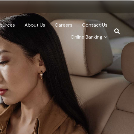
ources
About Us
Careers
Contact Us
Online Banking