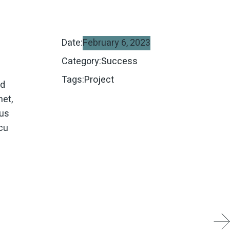
Date:
February 6, 2023
Category:
Success
.
Tags:
Project
od
et,
Ius
 cu